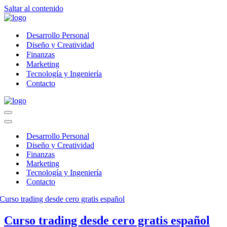
Saltar al contenido
Desarrollo Personal
Diseño y Creatividad
Finanzas
Marketing
Tecnología y Ingeniería
Contacto
Menú
de
Menú
navegación
de
Desarrollo Personal
navegación
Diseño y Creatividad
Finanzas
Marketing
Tecnología y Ingeniería
Contacto
Curso trading desde cero gratis español