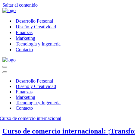
Saltar al contenido
Desarrollo Personal
Diseño y Creatividad
Finanzas
Marketing
Tecnología y Ingeniería
Contacto
Menú
de
Menú
navegación
de
Desarrollo Personal
navegación
Diseño y Creatividad
Finanzas
Marketing
Tecnología y Ingeniería
Contacto
Curso de comercio internacional: ¡Transfo