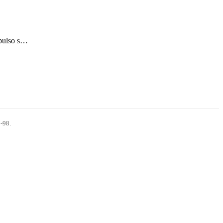
mpulso s…
-98.