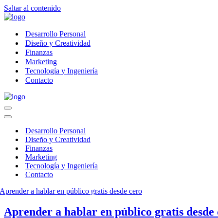
Saltar al contenido
Desarrollo Personal
Diseño y Creatividad
Finanzas
Marketing
Tecnología y Ingeniería
Contacto
Menú
de
Menú
navegación
de
Desarrollo Personal
navegación
Diseño y Creatividad
Finanzas
Marketing
Tecnología y Ingeniería
Contacto
Aprender a hablar en público gratis desde