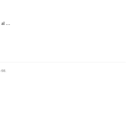
d al …
-98.