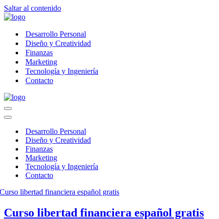
Saltar al contenido
Desarrollo Personal
Diseño y Creatividad
Finanzas
Marketing
Tecnología y Ingeniería
Contacto
Menú
de
Menú
navegación
de
Desarrollo Personal
navegación
Diseño y Creatividad
Finanzas
Marketing
Tecnología y Ingeniería
Contacto
Curso libertad financiera español gratis