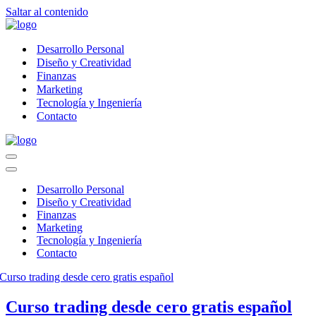
Saltar al contenido
Desarrollo Personal
Diseño y Creatividad
Finanzas
Marketing
Tecnología y Ingeniería
Contacto
Menú
de
Menú
navegación
de
Desarrollo Personal
navegación
Diseño y Creatividad
Finanzas
Marketing
Tecnología y Ingeniería
Contacto
Curso trading desde cero gratis español