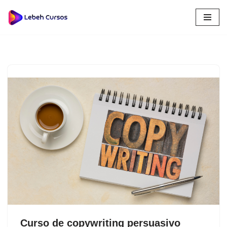
Saltar
al
contenido
Curso de copywriting persuasivo