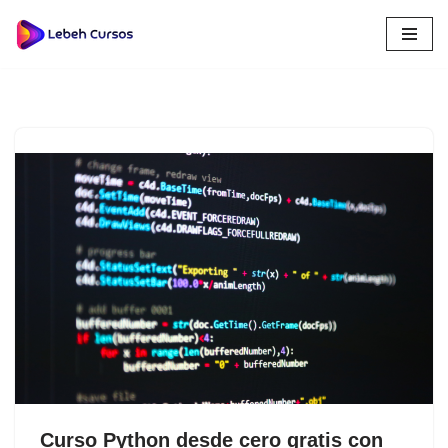
Saltar
al
contenido
Curso Python desde cero gratis con