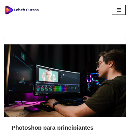
Saltar
al
contenido
Photoshop para principiantes