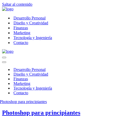
Saltar al contenido
Desarrollo Personal
Diseño y Creatividad
Finanzas
Marketing
Tecnología y Ingeniería
Contacto
Menú
de
Menú
navegación
de
Desarrollo Personal
navegación
Diseño y Creatividad
Finanzas
Marketing
Tecnología y Ingeniería
Contacto
Photoshop para principiantes