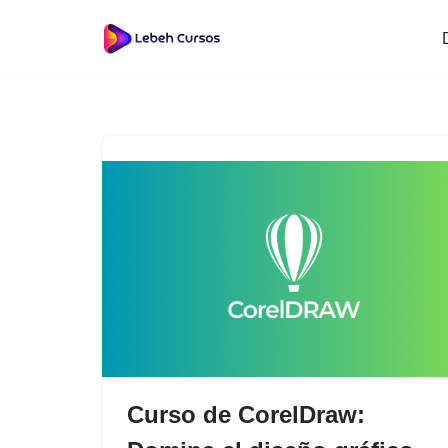
Saltar
al
contenido
Curso de CorelDraw: