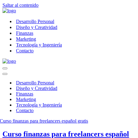
Saltar al contenido
Desarrollo Personal
Diseño y Creatividad
Finanzas
Marketing
Tecnología y Ingeniería
Contacto
Menú
de
Menú
navegación
de
Desarrollo Personal
navegación
Diseño y Creatividad
Finanzas
Marketing
Tecnología y Ingeniería
Contacto
Curso finanzas para freelancers español