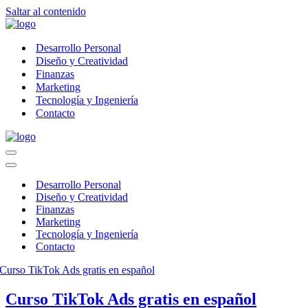
Saltar al contenido
Desarrollo Personal
Diseño y Creatividad
Finanzas
Marketing
Tecnología y Ingeniería
Contacto
Menú
de
Menú
navegación
de
Desarrollo Personal
navegación
Diseño y Creatividad
Finanzas
Marketing
Tecnología y Ingeniería
Contacto
Curso TikTok Ads gratis en español