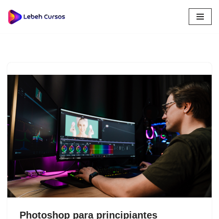
Saltar
al
contenido
Photoshop para principiantes