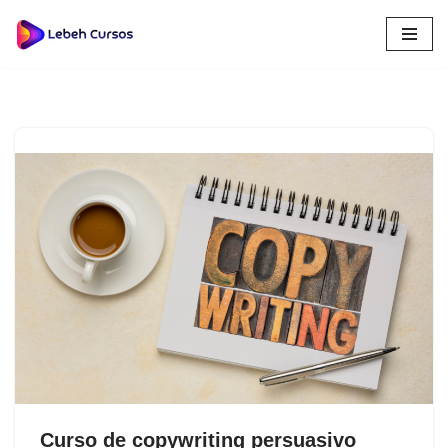
Saltar
al
contenido
Curso de copywriting persuasivo