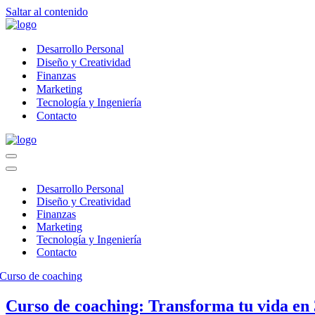
Saltar al contenido
Desarrollo Personal
Diseño y Creatividad
Finanzas
Marketing
Tecnología y Ingeniería
Contacto
Menú
de
Menú
navegación
de
Desarrollo Personal
navegación
Diseño y Creatividad
Finanzas
Marketing
Tecnología y Ingeniería
Contacto
Curso de coaching: Transforma tu vida en 