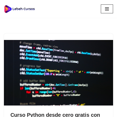
Saltar
al
contenido
Curso Python desde cero gratis con