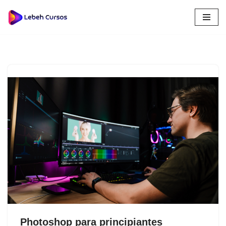
Saltar
al
contenido
Photoshop para principiantes