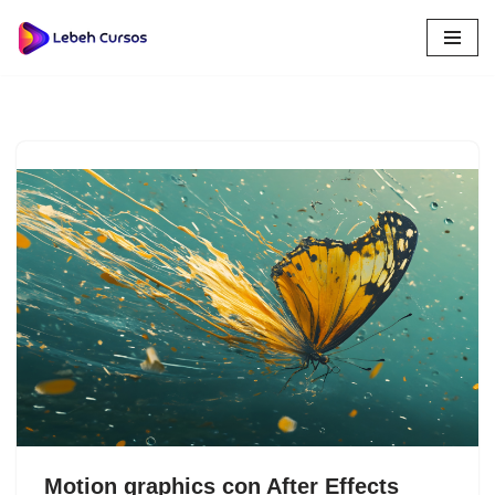
Saltar
al
contenido
Motion graphics con After Effects