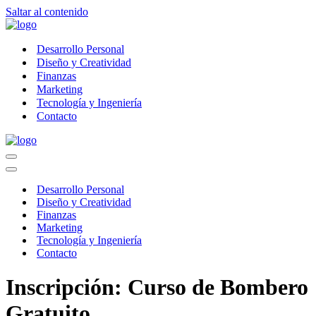
Saltar al contenido
Desarrollo Personal
Diseño y Creatividad
Finanzas
Marketing
Tecnología y Ingeniería
Contacto
Menú
de
Menú
navegación
de
Desarrollo Personal
navegación
Diseño y Creatividad
Finanzas
Marketing
Tecnología y Ingeniería
Contacto
Inscripción: Curso de Bombero
Gratuito