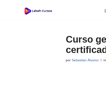
Saltar
al
contenido
Curso ge
certifica
por
Sebastian Álvarez
n