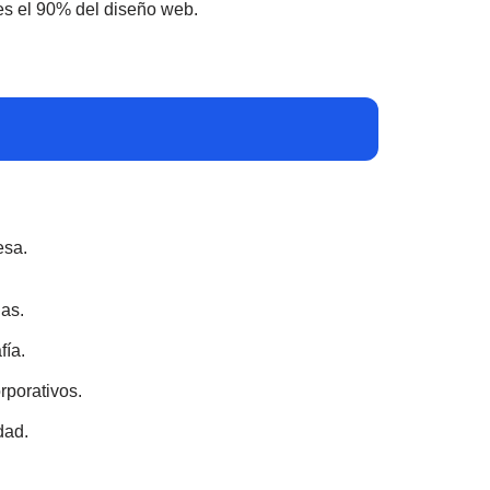
a es el 90% del diseño web.
esa.
as.
fía.
rporativos.
dad.