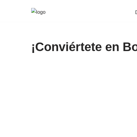
Saltar
al
contenido
¡Conviértete en B