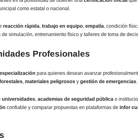
antes es la posibilidad de obtener una
certificación oficial
que 
unicipal como estatal o nacional.
de
reacción rápida
,
trabajo en equipo
,
empatía
, condición fís
 de simulación, entrenamiento físico y talleres de toma de deci
nidades Profesionales
especialización
para quienes desean avanzar profesionalment
forestales
,
materiales peligrosos
y
gestión de emergencias
.
e
universidades
,
academias de seguridad pública
o instituci
ión
confiable y comparar propuestas en plataformas de
infor c
s